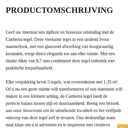
Mat
PRODUCTOMSCHRIJVING
30x90cm
(Doosinhoud
1.35m2)
aantal
Geef uw interieur een tijdloze en luxueuze uitstraling met de
Canberra tegel. Deze vierkante tegel in een stralend Ivoor
marmerlook, met een glanzend afwerking van hoogwaardig
keramiek, voegt direct elegantie toe aan elke ruimte. Met een
slanke dikte van 8,7 mm combineert deze tegel esthetiek met
praktische toepasbaarheid.
Elke verpakking bevat 5 tegels, wat overeenkomt met 1,35 m².
Of u nu een grote ruimte wilt transformeren of een statement wilt
maken in een kleinere setting, de Canberra tegel biedt de
perfecte balans tussen stijl en duurzaamheid. Breng een bezoek
aan onze showroom om de uitstekende kwaliteit en het verfijnde
ontwerp van deze tegel zelf te ervaren. Ons deskundige team
staat klaar om u te adviseren en te inspireren met creatieve