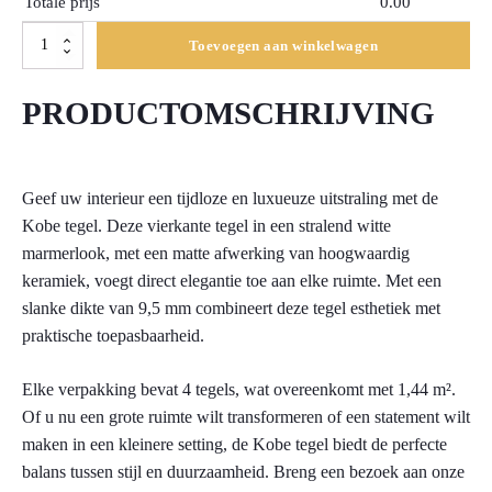
Totale prijs
0.00
Vloertegel
Toevoegen aan winkelwagen
Kobe
Wit
PRODUCTOMSCHRIJVING
Mat
60x60cm
(Doosinhoud
1.44m2)
Geef uw interieur een tijdloze en luxueuze uitstraling met de
aantal
Kobe tegel. Deze vierkante tegel in een stralend witte
marmerlook, met een matte afwerking van hoogwaardig
keramiek, voegt direct elegantie toe aan elke ruimte. Met een
slanke dikte van 9,5 mm combineert deze tegel esthetiek met
praktische toepasbaarheid.
Elke verpakking bevat 4 tegels, wat overeenkomt met 1,44 m².
Of u nu een grote ruimte wilt transformeren of een statement wilt
maken in een kleinere setting, de Kobe tegel biedt de perfecte
balans tussen stijl en duurzaamheid. Breng een bezoek aan onze