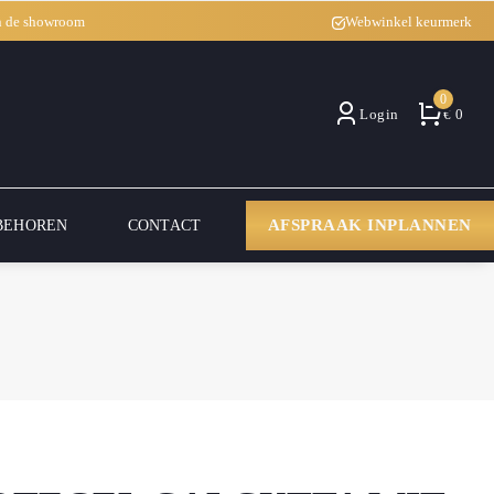
in de showroom
Webwinkel keurmerk
0
Login
€ 0
AFSPRAAK INPLANNEN
BEHOREN
CONTACT