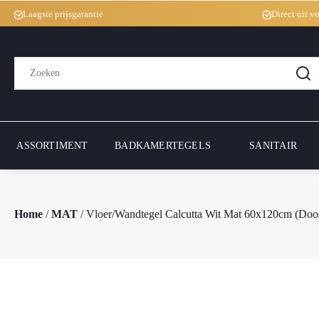
Laagste prijsgarantie
Direct uit v
Zoeken
naar:
ASSORTIMENT
BADKAMERTEGELS
SANITAIR
Home
/
MAT
/ Vloer/Wandtegel Calcutta Wit Mat 60x120cm (Do