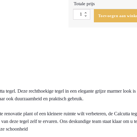
Totale prijs
Vloer/Wandtegel
Toevoegen aan wink
Calcutta
Wit
Mat
60x120cm
(Doosinhoud
1.44m2)
aantal
ta tegel. Deze rechthoekige tegel in een elegante grijze marmer look is
maar ook duurzaamheid en praktisch gebruik.
e renovatie plant of een kleinere ruimte wilt verbeteren, de Calcutta t
an deze tegel zelf te ervaren. Ons deskundige team staat klaar om u te 
loze schoonheid