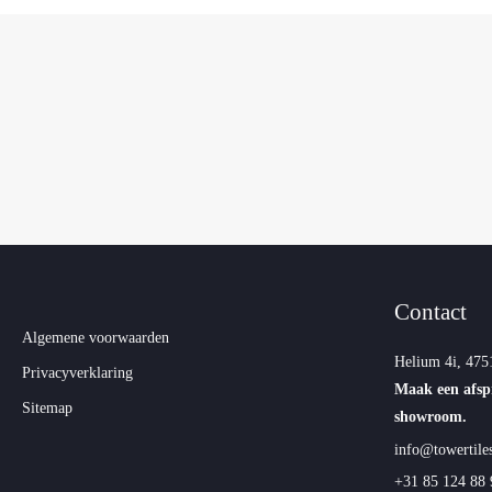
Contact
Algemene voorwaarden
Helium 4i, 475
Privacyverklaring
Maak een afsp
Sitemap
showroom.
info@towertiles
+31 85 124 88 