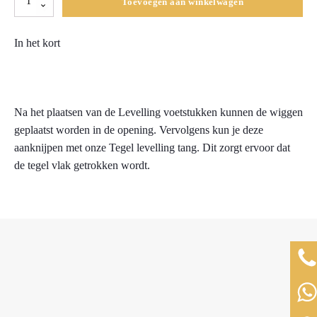
Toevoegen aan winkelwagen
Levelling
systeem
In het kort
wiggen
250
stuks
aantal
Na het plaatsen van de Levelling voetstukken kunnen de wiggen
geplaatst worden in de opening. Vervolgens kun je deze
aanknijpen met onze Tegel levelling tang. Dit zorgt ervoor dat
de tegel vlak getrokken wordt.