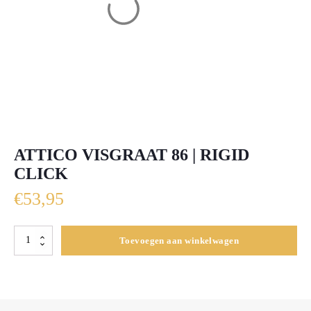
ATTICO VISGRAAT 86 | RIGID
CLICK
€
53,95
Attico
Toevoegen aan winkelwagen
visgraat
86
|
Rigid
Click