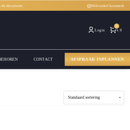
in de showroom
Webwinkel keurmerk
0
Login
€ 0
AFSPRAAK INPLANNEN
BEHOREN
CONTACT